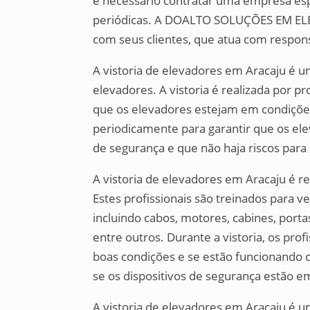
é necessário contratar uma empresa esp
periódicas. A DOALTO SOLUÇÕES EM EL
com seus clientes, que atua com respon
A vistoria de elevadores em Aracaju é u
elevadores. A vistoria é realizada por pro
que os elevadores estejam em condições 
periodicamente para garantir que os e
de segurança e que não haja riscos para 
A vistoria de elevadores em Aracaju é rea
Estes profissionais são treinados para v
incluindo cabos, motores, cabines, port
entre outros. Durante a vistoria, os pr
boas condições e se estão funcionando 
se os dispositivos de segurança estão
A vistoria de elevadores em Aracaju é u