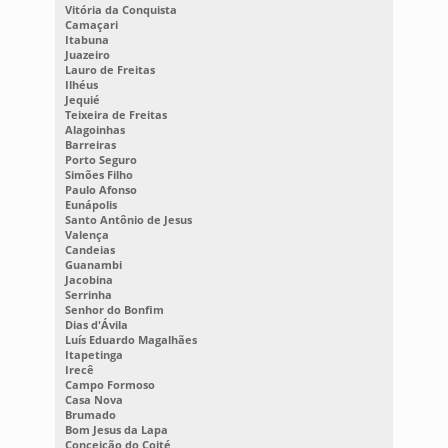
Vitória da Conquista
Camaçari
Itabuna
Juazeiro
Lauro de Freitas
Ilhéus
Jequié
Teixeira de Freitas
Alagoinhas
Barreiras
Porto Seguro
Simões Filho
Paulo Afonso
Eunápolis
Santo Antônio de Jesus
Valença
Candeias
Guanambi
Jacobina
Serrinha
Senhor do Bonfim
Dias d'Ávila
Luís Eduardo Magalhães
Itapetinga
Irecê
Campo Formoso
Casa Nova
Brumado
Bom Jesus da Lapa
Conceição do Coité